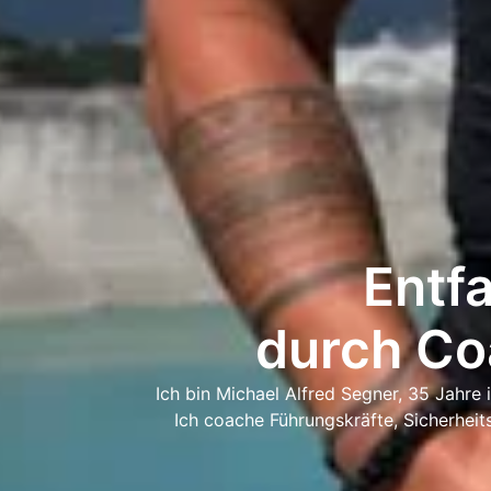
Entfa
durch Co
Ich bin Michael Alfred Segner, 35 Jahre
Ich coache Führungskräfte, Sicherheits